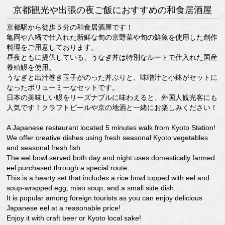
京都観光や出張の夜ご飯におすすめの和食居酒屋
京都駅から徒歩５分の和食居酒屋です！
亀岡や八幡で仕入れた新鮮な旬の京野菜や旬の鮮魚を使用した創作
料理をご用意しております。
昼夜ともに提供している、うなぎ丼は特別なルートで仕入れた国産
養殖鰻を使用。
うなぎと出汁巻き玉子がのった丼ぶりと、味噌汁と小鉢がセットに
なったボリューミーなセットです。
日本の美味しい鰻をリーズナブルに味わえると、外国人観光客にも
人気です！クラフトビールや京の地酒と一緒にお楽しみください！
A Japanese restaurant located 5 minutes walk from Kyoto Station!
We offer creative dishes using fresh seasonal Kyoto vegetables
and seasonal fresh fish.
The eel bowl served both day and night uses domestically farmed
eel purchased through a special route.
This is a hearty set that includes a rice bowl topped with eel and
soup-wrapped egg, miso soup, and a small side dish.
It is popular among foreign tourists as you can enjoy delicious
Japanese eel at a reasonable price!
Enjoy it with craft beer or Kyoto local sake!